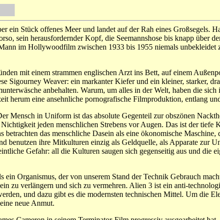
ber ein Stück offenes Meer und landet auf der Rah eines Großsegels. H
r Torso, sein herausfordernder Kopf, die Seemannshose bis knapp über 
 Mann im Hollywoodfilm zwischen 1933 bis 1955 niemals unbekleidet z
 Gründen mit einem strammen englischen Arzt ins Bett, auf einem Auße
e Sigourney Weaver: ein markanter Kiefer und ein kleiner, starker, drah
nterwäsche anbehalten. Warum, um alles in der Welt, haben die sich in
eit herum eine ansehnliche pornografische Filmproduktion, entlang und
er Mensch in Uniform ist das absolute Gegenteil zur obszönen Nackthei
ie Nichtigkeit jeden menschlichen Strebens vor Augen. Das ist der tie
ns betrachten das menschliche Dasein als eine ökonomische Maschine,
nd benutzen ihre Mitkulturen einzig als Geldquelle, als Apparate zur U
tliche Gefahr: all die Kulturen saugen sich gegenseitig aus und die ei
als ein Organismus, der von unserem Stand der Technik Gebrauch macht
asein zu verlängern und sich zu vermehren. Alien 3 ist ein anti-technol
den, und dazu gibt es die modernsten technischen Mittel. Um die El
 eine neue Anmut.
 James Cameron in seinem Terminator-Film progressiv ausgearbeitet hat.