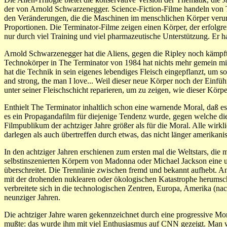
der von Arnold Schwarzenegger. Science-Fiction-Filme handeln von T
den Veränderungen, die die Maschinen im menschlichen Körper verurs
Proportionen. Die Terminator-Filme zeigen einen Körper, der erfolgr
nur durch viel Training und viel pharmazeutische Unterstützung. Er hat
Arnold Schwarzenegger hat die Aliens, gegen die Ripley noch kämp
Technokörper in The Terminator von 1984 hat nichts mehr gemein mit
hat die Technik in sein eigenes lebendiges Fleisch eingepflanzt, um s
and strong, the man I love... Weil dieser neue Körper noch der Ein
unter seiner Fleischschicht reparieren, um zu zeigen, wie dieser Körp
Enthielt The Terminator inhaltlich schon eine warnende Moral, daß es
es ein Propagandafilm für diejenige Tendenz wurde, gegen welche die
Filmpublikum der achtziger Jahre größer als für die Moral. Alle wir
darlegen als auch übertreffen durch etwas, das nicht länger amerikanisc
In den achtziger Jahren erschienen zum ersten mal die Weltstars, di
selbstinszenierten Körpern von Madonna oder Michael Jackson eine 
überschreitet. Die Trennlinie zwischen fremd und bekannt aufhebt. An
mit der drohenden nuklearen oder ökologischen Katastrophe herumsc
verbreitete sich in die technologischen Zentren, Europa, Amerika (n
neunziger Jahren.
Die achtziger Jahre waren gekennzeichnet durch eine progressive Mo
mußte: das wurde ihm mit viel Enthusiasmus auf CNN gezeigt. Man w