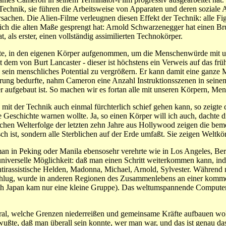
echnik, sie führen die Arbeitsweise von Apparaten und deren soziale 
achen. Die Alien-Filme verleugnen diesen Effekt der Technik: alle F
eich die alten Maße gesprengt hat: Arnold Schwarzenegger hat einen Bru
, als erster, einen vollständig assimilierten Technokörper.
fte, in den eigenen Körper aufgenommen, um die Menschenwürde mit 
 dem von Burt Lancaster - dieser ist höchstens ein Verweis auf das f
o sein menschliches Potential zu vergrößern. Er kann damit eine ganze Me
führung bedurfte, nahm Cameron eine Anzahl Instruktionsszenen in sei
er aufgebaut ist. So machen wir es fortan alle mit unseren Körpern, Me
 mit der Technik auch einmal fürchterlich schief gehen kann, so zeigt
 Geschichte warnen wollte. Ja, so einen Körper will ich auch, dachte 
klichen Welterfolge der letzten zehn Jahre aus Hollywood zeigen die b
h ist, sondern alle Sterblichen auf der Erde umfaßt. Sie zeigen Weltkörp
e man in Peking oder Manila ebensosehr verehrte wie in Los Angeles, B
universelle Möglichkeit: daß man einen Schritt weiterkommen kann, i
tirassistische Helden, Madonna, Michael, Arnold, Sylvester. Während m
hlug, wurde in anderen Regionen des Zusammenlebens an einer kommen
ach Japan kam nur eine kleine Gruppe). Das weltumspannende Computern
ral, welche Grenzen niederreißen und gemeinsame Kräfte aufbauen woll
ußte, daß man überall sein konnte, wer man war, und das ist genau da