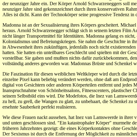
der neunziger Jahre ein. Der Körper Arnold Schwarzeneggers soll meh
neunziger Jahre sind gekennzeichnet durch ihren konservativen Rahme
Alles ist dicht. Kann der Technokörper seine progressive Tendenz in 
Madonna ist an der Sexualisierung ihres Körpers gescheitert. Michael
heraus. Arnold Schwarzenegger schlägt sich in seinem letzten Film Act
nicht länger Transportmittel für Identitäten. Madonna gelang es nicht
Kolonialismus und Befreiungskriegen. Sie nahm die Geschichte in ihr
in Abwesenheit ihres zukünftigen, jedenfalls noch nicht existierenden
hatten. Sie hatten ein unteilbares Geschlecht und spielten mit der Ge
vorstellbar. Sie gaben und mußten nichts dafür zurückbekommen, denn
vollständig anderes geworden war. Madonnas Brüste und Schenkel ware
Die Faszination für diesen weiblichen Weltkörper wird durch die le
einzelne Pixel kann beliebig verändert werden, ohne daß am Endpro
digital von Gesichtern oder anderen Körperteilen entfernt und jedes
Inanspruchnahme von Schönheitssalons, Fitnesscenters, plastischer Ch
seinem Selbstbild eins wird. Die Modefotos, die Inez van Lamsweerde
zu hell, zu grell, die Wangen zu glatt, zu unbehaart, die Schenkel zu 
ersehnte Sauberkeit perfekt realisieren.
Wie diese Frauen nackt aussehen, hat Inez van Lamsweerde in ihrer vi
und unten geschlossen sind. "Ein katastrophaler Körper" murmelte der
früheren Jahrzehntes gezeigt: die eines Körperkontaktes ohne Geschlech
Der Sexismus ist durch die Entfernung der Möglichkeit zu männliche