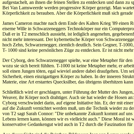
aufgestachelt, an ihnen die feinen Stellen zu entdecken und dann zu 
Bei Van Lamsweerde werden progressive Körper gezeigt. Man wartet a
Körperlichkeit zu berauben. Aber die Körperlichkeit muß sich gerade
James Cameron machte nach dem Ende des Kalten Krieg '89 einen Rüc
eiserne Wille in Schwarzeneggers Technokörper nur ein Computerpro
Daß er in T2 menschlich aussieht, ist lediglich angenehm, gegebenenfall
nicht mehr interessant. Der kybernetische Körper von Schwarzenegger
hoch Zehn, Schwarzenegger, ziemlich deutlich. Sein Gegner, T-1000, 
T- 1000 sind keine persönlichen Züge zu entdecken. Er ist nicht mehr 
Der Cyborg, den Schwarzenegger spielte, war eine Metapher für den 
wozu sie sich bereit fühlten. T-1000 ist keine Metapher mehr, er arb
soll einen Jungen töten, egal wieviel andere dabei draufgehen. Um se
Sicherheit, einen einzigartigen Körper zu haben. In der inneren Stru
Materie, eine Art erstarrtes Quecksilber, das übrigens überhitzen kann
Schließlich wird er geschlagen, unter Führung der Mutter des Jungen,
Weaver, ihr Körper noch drahtiger. Auch sie hat wieder die Hosen an:
Cyborg verschwindet darin, auf eigene Initiative hin. Er, der mit e
auf die Zukunft vernichtet werden muß, um die Technik wieder zu de
von T2 sagt Sarah Connor: "Die unbekannte Zukunft kommt auf uns z
Lebens lernen kann, können wir es vielleicht auch." Diese Moral ist
konservative Gedankengut wird auch in T2 durch die Faszination für 