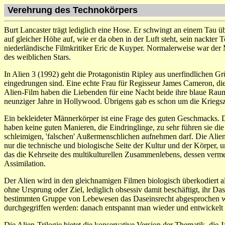
Verehrung des Technokörpers
Burt Lancaster trägt lediglich eine Hose. Er schwingt an einem Tau ü
auf gleicher Höhe auf, wie er da oben in der Luft steht, sein nackte
niederländische Filmkritiker Eric de Kuyper. Normalerweise war der
des weiblichen Stars.
In Alien 3 (1992) geht die Protagonistin Ripley aus unerfindlichen
eingedrungen sind. Eine echte Frau für Regisseur James Cameron, dies
Alien-Film haben die Liebenden für eine Nacht beide ihre blaue Raumu
neunziger Jahre in Hollywood. Übrigens gab es schon um die Kriegsz
Ein bekleideter Männerkörper ist eine Frage des guten Geschmacks. D
haben keine guten Manieren, die Eindringlinge, zu sehr führen sie d
schleimigen, 'falschen' Außermenschlichen aufnehmen darf. Die Alie
nur die technische und biologische Seite der Kultur und der Körper, u
das die Kehrseite des multikulturellen Zusammenlebens, dessen vermein
Assimilation.
Der Alien wird in den gleichnamigen Filmen biologisch überkodiert 
ohne Ursprung oder Ziel, lediglich obsessiv damit beschäftigt, ihr D
bestimmten Gruppe von Lebewesen das Daseinsrecht abgesprochen wer
durchgegriffen werden: danach entspannt man wieder und entwickelt
Die Alien-Trilogie bietet die konservative Version der Thematik, die