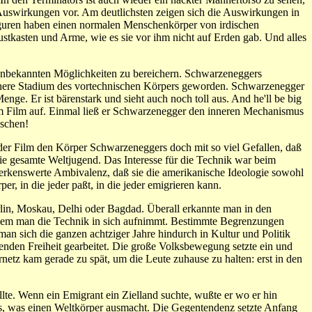
Auswirkungen vor. Am deutlichsten zeigen sich die Auswirkungen in
iguren haben einen normalen Menschenkörper von irdischen
stkasten und Arme, wie es sie vor ihm nicht auf Erden gab. Und alles
unbekannten Möglichkeiten zu bereichern. Schwarzeneggers
rühere Stadium des vortechnischen Körpers geworden. Schwarzenegger
nge. Er ist bärenstark und sieht auch noch toll aus. And he'll be big
nem Film auf. Einmal ließ er Schwarzenegger den inneren Mechanismus
nschen!
e der Film den Körper Schwarzeneggers doch mit so viel Gefallen, daß
die gesamte Weltjugend. Das Interesse für die Technik war beim
emerkenswerte Ambivalenz, daß sie die amerikanische Ideologie sowohl
er, in die jeder paßt, in die jeder emigrieren kann.
erlin, Moskau, Delhi oder Bagdad. Überall erkannte man in den
ndem man die Technik in sich aufnimmt. Bestimmte Begrenzungen
an sich die ganzen achtziger Jahre hindurch in Kultur und Politik
den Freiheit gearbeitet. Die große Volksbewegung setzte ein und
etz kam gerade zu spät, um die Leute zuhause zu halten: erst in den
te. Wenn ein Emigrant ein Zielland suchte, wußte er wo er hin
s, was einen Weltkörper ausmacht. Die Gegentendenz setzte Anfang