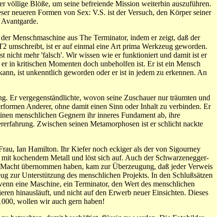
er völlige Blöße, um seine befreiende Mission weiterhin auszuführen.
ser neueren Formen von Sex: V.S. ist der Versuch, den Körper seiner
n Avantgarde.
der Menschmaschine aus The Terminator, indem er zeigt, daß der
 umschreibt, ist er auf einmal eine Art prima Werkzeug geworden.
t nicht mehr 'falsch'. Wir wissen wie er funktioniert und damit ist er
er in kritischen Momenten doch unbeholfen ist. Er ist ein Mensch
ann, ist unkenntlich geworden oder er ist in jedem zu erkennen. An
ng. Er vergegenständlichte, wovon seine Zuschauer nur träumten und
erformen Anderer, ohne damit einen Sinn oder Inhalt zu verbinden. Er
 seinen menschlichen Gegnern ihr inneres Fundament ab, ihre
ererfahrung. Zwischen seinen Metamorphosen ist er schlicht nackte
Frau, Ian Hamilton. Ihr Kiefer noch eckiger als der von Sigourney
er mit kochendem Metall und löst sich auf. Auch der Schwarzenegger-
n die Macht übernommen haben, kam zur Überzeugung, daß jeder Verweis
ug zur Unterstützung des menschlichen Projekts. In den Schlußsätzen
wenn eine Maschine, ein Terminator, den Wert des menschlichen
eren hinausläuft, und nicht auf den Erwerb neuer Einsichten. Dieses
-1000, wollen wir auch gern haben!