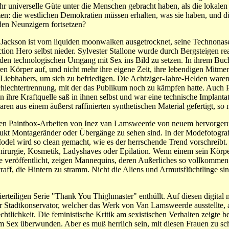
r universelle Güte unter die Menschen gebracht haben, als die lokale
n: die westlichen Demokratien müssen erhalten, was sie haben, und dürf
den Neunzigern fortsetzen?
 Jackson ist vom liquiden moonwalken ausgetrocknet, seine Technonase i
ion Hero selbst nieder. Sylvester Stallone wurde durch Bergsteigen rea
, den technologischen Umgang mit Sex ins Bild zu setzen. In ihrem Buch 
en Körper auf, und nicht mehr ihre eigene Zeit, ihre lebendigen Mitme
 Liebhabers, um sich zu befriedigen. Die Achtziger-Jahre-Helden waren we
schlechtertrennung, mit der das Publikum noch zu kämpfen hatte. Auch Pr
 ihre Kraftquelle saß in ihnen selbst und war eine technische Implant
n aus einem äußerst raffinierten synthetischen Material gefertigt, so
tzten Paintbox-Arbeiten von Inez van Lamsweerde von neuem hervorgeruf
dukt Montageränder oder Übergänge zu sehen sind. In der Modefotogra
 Model wird so clean gemacht, wie es der herrschende Trend vorschrei
irurgie, Kosmetik, Ladyshaves oder Epilation. Wenn einem sein Körper 
 veröffentlicht, zeigen Mannequins, deren Außerliches so vollkommen 
straff, die Hintern zu stramm. Nicht die Aliens und Armutsflüchtlinge si
erteiligen Serie "Thank You Thighmaster" enthüllt. Auf diesen digital
 Stadtkonservator, welcher das Werk von Van Lamsweerde ausstellte, abe
tlichkeit. Die feministische Kritik am sexistischen Verhalten zeigte be
m Sex überwunden. Aber es muß herrlich sein, mit diesen Frauen zu sc