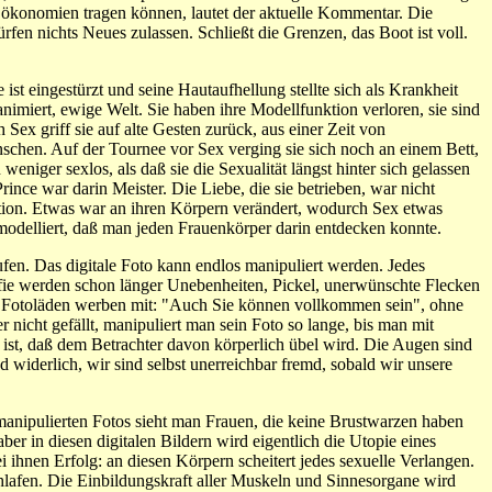
n ökonomien tragen können, lautet der aktuelle Kommentar. Die
en nichts Neues zulassen. Schließt die Grenzen, das Boot ist voll.
st eingestürzt und seine Hautaufhellung stellte sich als Krankheit
nimiert, ewige Welt. Sie haben ihre Modellfunktion verloren, sie sind
Sex griff sie auf alte Gesten zurück, aus einer Zeit von
nschen. Auf der Tournee vor Sex verging sie sich noch an einem Bett,
niger sexlos, als daß sie die Sexualität längst hinter sich gelassen
ince war darin Meister. Die Liebe, die sie betrieben, war nicht
ation. Etwas war an ihren Körpern verändert, wodurch Sex etwas
 modelliert, daß man jeden Frauenkörper darin entdecken konnte.
en. Das digitale Foto kann endlos manipuliert werden. Jedes
fie werden schon länger Unebenheiten, Pickel, unerwünschte Flecken
bt. Fotoläden werben mit: "Auch Sie können vollkommen sein", ohne
nicht gefällt, manipuliert man sein Foto so lange, bis man mit
ist, daß dem Betrachter davon körperlich übel wird. Die Augen sind
nd widerlich, wir sind selbst unerreichbar fremd, sobald wir unsere
 manipulierten Fotos sieht man Frauen, die keine Brustwarzen haben
r in diesen digitalen Bildern wird eigentlich die Utopie eines
i ihnen Erfolg: an diesen Körpern scheitert jedes sexuelle Verlangen.
hlafen. Die Einbildungskraft aller Muskeln und Sinnesorgane wird