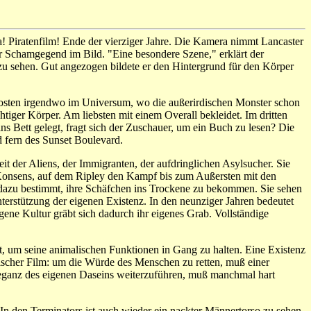
a! Piratenfilm! Ende der vierziger Jahre. Die Kamera nimmt Lancaster
der Schamgegend im Bild. "Eine besondere Szene," erklärt der
u sehen. Gut angezogen bildete er den Hintergrund für den Körper
nposten irgendwo im Universum, wo die außerirdischen Monster schon
tiger Körper. Am liebsten mit einem Overall bekleidet. Im dritten
s Bett gelegt, fragt sich der Zuschauer, um ein Buch zu lesen? Die
 fern des Sunset Boulevard.
t der Aliens, der Immigranten, der aufdringlichen Asylsucher. Sie
fe Konsens, auf dem Ripley den Kampf bis zum Außersten mit den
 dazu bestimmt, ihre Schäfchen ins Trockene zu bekommen. Sie sehen
nterstützung der eigenen Existenz. In den neunziger Jahren bedeutet
gene Kultur gräbt sich dadurch ihr eigenes Grab. Vollständige
, um seine animalischen Funktionen in Gang zu halten. Eine Existenz
ogischer Film: um die Würde des Menschen zu retten, muß einer
eganz des eigenen Daseins weiterzuführen, muß manchmal hart
 In den Terminators ist auch wieder ein nackter Männertorso zu sehen,