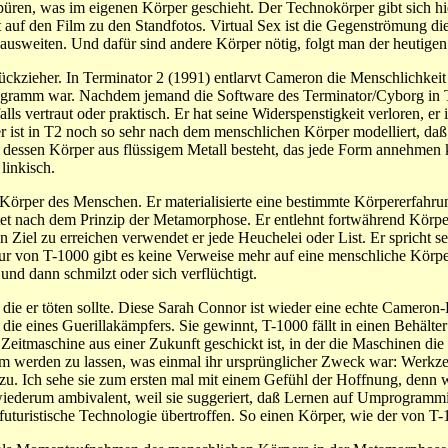
spüren, was im eigenen Körper geschieht. Der Technokörper gibt sich hi
uf den Film zu den Standfotos. Virtual Sex ist die Gegenströmung die
 ausweiten. Und dafür sind andere Körper nötig, folgt man der heutige
kzieher. In Terminator 2 (1991) entlarvt Cameron die Menschlichkeit 
gramm war. Nachdem jemand die Software des Terminator/Cyborg in T2
s vertraut oder praktisch. Er hat seine Widerspenstigkeit verloren, er is
 ist in T2 noch so sehr nach dem menschlichen Körper modelliert, daß 
dessen Körper aus flüssigem Metall besteht, das jede Form annehmen k
linkisch.
Körper des Menschen. Er materialisierte eine bestimmte Körpererfahru
eitet nach dem Prinzip der Metamorphose. Er entlehnt fortwährend Körp
in Ziel zu erreichen verwendet er jede Heuchelei oder List. Er spricht
ktur von T-1000 gibt es keine Verweise mehr auf eine menschliche Körp
 und dann schmilzt oder sich verflüchtigt.
 die er töten sollte. Diese Sarah Connor ist wieder eine echte Cameron-
 die eines Guerillakämpfers. Sie gewinnt, T-1000 fällt in einen Behält
iner Zeitmaschine aus einer Zukunft geschickt ist, in der die Maschine
m werden zu lassen, was einmal ihr ursprünglicher Zweck war: Werkze
u. Ich sehe sie zum ersten mal mit einem Gefühl der Hoffnung, denn 
 wiederum ambivalent, weil sie suggeriert, daß Lernen auf Umprogrammi
futuristische Technologie übertroffen. So einen Körper, wie der von T