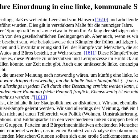
hre Einordnung in eine linke, kommunale S
lerdings, daß es weiterhin Leerstand von Häusern
[1610]
und arbeitende
führt wurden. Dies gilt in verstärktem Maße für die neunziger Jahre.
r ‘Sprengkraft’ wird - wie etwa in Frankfurt Anfang der siebziger oder
tlich von den gesellschaftlichen Bedingungen ab. Aber auch, wenn es
 beschert sein, wie beispielsweise den Kämpfen der frühen achtziger J
nen und Umstrukturierung sind Teil der Kämpfe von Menschen, die sich
Autos und Büros besteht, zur Wehr setzen.
[1611]
Diese Kämpfe/Protest
re es, diese Proteste zu unterstützen und Lernprozesse im Hinblick auf
erfüllen könnte, zur Zeit nicht gibt. Auch eine umfassende linke, eman
cht.
 die unserer Meinung nach notwendig wären, um künftig eine linke, k
 wäre dringend notwendig, um die Inhalte linker Stadtpolitik (...) neu 
s allerdings in jedem Fall durch eine Besetzung erreicht werden kann,
den einer Räumung (siehe Pempel) fraglich. Ebensowenig ist ein reine
erecht zu werden
.”
[1613]
die Inhalte linker Stadtpolitik neu zu diskutieren. Wir sind ebenfalls d
Häuserkämpfe gelernt werden. Wir sind allerdings der Meinung, daß ein 
 sich nicht auf einen Teilbereich von Politik (Wohnen, Umstrukturierung
tions- und Bildungsarbeit in den verschiedenen linken Gruppen betri
en Gruppen, Parteien und BürgerInneninitiativen arbeitenden Menschen
r erarbeitet werden, das in einen Kontext von Analyse der ökonomische
eitenden Menschen/Gruppen sollten sich eine große Sachkompetenz ane