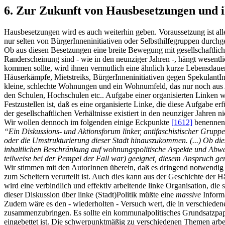
6. Zur Zukunft von Hausbesetzungen und i
Hausbesetzungen wird es auch weiterhin geben. Voraussetzung ist al
nur selten von BürgerInneninitiativen oder Selbsthilfegruppen durchge
Ob aus diesen Besetzungen eine breite Bewegung mit gesellschaftliche
Randerscheinung sind - wie in den neunziger Jahren -, hängt wesen
kommen sollte, wird ihnen vermutlich eine ähnlich kurze Lebensdauer
Häuserkämpfe, Mietstreiks, BürgerInneninitiativen gegen SpekulantIn
kleine, schlechte Wohnungen und ein Wohnumfeld, das nur noch aus 
den Schulen, Hochschulen etc.. Aufgabe einer organisierten Linken wä
Festzustellen ist, daß es eine organisierte Linke, die diese Aufgabe 
der gesellschaftlichen Verhältnisse existiert in den neunziger Jahren ni
Wir wollen dennoch im folgenden einige Eckpunkte
[1612]
benennen,
“Ein Diskussions- und Aktionsforum linker, antifaschistischer Gruppen
oder die Umstrukturierung dieser Stadt hinauszukommen. (...) Ob die
inhaltlichen Beschränkung auf wohnungspolitische Aspekte und Abwen
teilweise bei der Pempel der Fall war) geeignet, diesem Anspruch g
Wir stimmen mit den AutorInnen überein, daß es dringend notwendig ist, 
zum Scheitern verurteilt ist. Auch dies kann aus der Geschichte der 
wird eine verbindlich und effektiv arbeitende linke Organisation, die
dieser Diskussion über linke (Stadt)Politik müßte eine
massive
Informa
Zudem wäre es den - wiederholten - Versuch wert, die in verschieden
zusammenzubringen. Es sollte ein kommunalpolitisches Grundsatzpapie
eingebettet ist. Die schwerpunktmäßig zu verschiedenen Themen arb