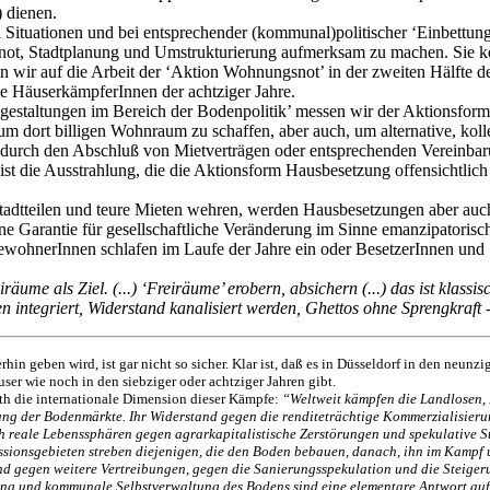
) dienen.
n Situationen und bei entsprechender (kommunal)politischer ‘Einbettung’
t, Stadtplanung und Umstrukturierung aufmerksam zu machen. Sie könn
ir auf die Arbeit der ‘Aktion Wohnungsnot’ in der zweiten Hälfte der
die HäuserkämpferInnen der achtziger Jahre.
Umgestaltungen im Bereich der Bodenpolitik’ messen wir der Aktionsfo
 um dort billigen Wohnraum zu schaffen, aber auch, um alternative, kol
r durch den Abschluß von Mietverträgen oder entsprechenden Vereinbaru
 ist die Ausstrahlung, die die Aktionsform Hausbesetzung offensichtlic
Stadtteilen und teure Mieten wehren, werden Hausbesetzungen aber auch 
e Garantie für gesellschaftliche Veränderung im Sinne emanzipatorische
wohnerInnen schlafen im Laufe der Jahre ein oder BesetzerInnen und ‘A
iräume als Ziel. (...) ‘Freiräume’ erobern, absichern (...) das ist kla
nen integriert, Widerstand kanalisiert werden, Ghettos ohne Sprengkraft
hin geben wird, ist gar nicht so sicher. Klar ist, daß es in Düsseldorf in den ne
ser wie noch in den siebziger oder achtziger Jahren gibt.
oth die internationale Dimension dieser Kämpfe:
“Weltweit kämpfen die Landlosen, 
lung der Bodenmärkte. Ihr Widerstand gegen die renditeträchtige Kommerzialisieru
 reale Lebenssphären gegen agrarkapitalistische Zerstörungen und spekulative Ste
essionsgebieten streben diejenigen, die den Boden bebauen, danach, ihn im Kamp
and gegen weitere Vertreibungen, gegen die Sanierungsspekulation und die Steige
nung und kommunale Selbstverwaltung des Bodens sind eine elementare Antwort auf 