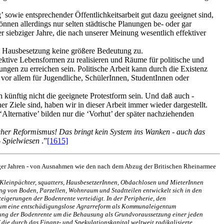
 sowie entsprechender Öffentlichkeitsarbeit gut dazu geeignet sind,
en allerdings nur selten städtische Planungen be- oder gar
 siebziger Jahre, die nach unserer Meinung wesentlich effektiver
rm Hausbesetzung keine größere Bedeutung zu.
lektive Lebensformen zu realisieren und Räume für politische und
ngen zu erreichen sein. Politische Arbeit kann durch die Existenz
h vor allem für Jugendliche, SchülerInnen, StudentInnen oder
künftig nicht die geeignete Protestform sein. Und daß auch -
r Ziele sind, haben wir in dieser Arbeit immer wieder dargestellt.
lternative’ bilden nur die ‘Vorhut’ der später nachziehenden
ssischer Reformismus! Das bringt kein System ins Wanken - auch das
 - Spielwiesen
.”
[1615]
unziger Jahren - von Ausnahmen wie den nach dem Abzug der Britischen Rheinarmee
Kleinpächter, squatters, HausbesetzerInnen, Obdachlosen und MieterInnen
ng von Boden, Parzellen, Wohnraum und Stadtteilen entwickelt sich in den
igerungen der Bodenrente verteidigt. In der Peripherie, den
f um eine entschädigungslose Agrarreform als Kommunaleigentum
rung der Bodenrente um die Behausung als Grundvoraussetzung einer jeden
die durch das Finanz- und Spekulationskapital weltweit radikalisierte