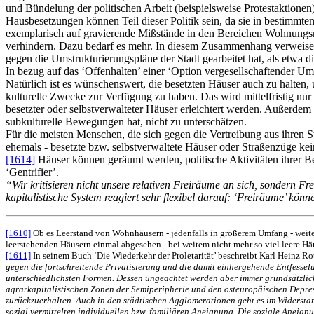
und Bündelung der politischen Arbeit (beispielsweise Protestaktionen
Hausbesetzungen können Teil dieser Politik sein, da sie in bestimmte
exemplarisch auf gravierende Mißstände in den Bereichen Wohnungsno
verhindern. Dazu bedarf es mehr. In diesem Zusammenhang verweisen w
gegen die Umstrukturierungspläne der Stadt gearbeitet hat, als etwa 
In bezug auf das ‘Offenhalten’ einer ‘Option vergesellschaftender 
Natürlich ist es wünschenswert, die besetzten Häuser auch zu halten,
kulturelle Zwecke zur Verfügung zu haben. Das wird mittelfristig nu
besetzter oder selbstverwalteter Häuser erleichtert werden. Außerdem
subkulturelle Bewegungen hat, nicht zu unterschätzen.
Für die meisten Menschen, die sich gegen die Vertreibung aus ihren 
ehemals - besetzte bzw. selbstverwaltete Häuser oder Straßenzüge kein
[1614]
Häuser können geräumt werden, politische Aktivitäten ihrer Be
‘Gentrifier’.
“Wir kritisieren nicht unsere relativen Freiräume an sich, sondern Fre
kapitalistische System reagiert sehr flexibel darauf: ‘Freiräume’ kön
[1610]
Ob es Leerstand von Wohnhäusern - jedenfalls in größerem Umfang - weiter
leerstehenden Häusern einmal abgesehen - bei weitem nicht mehr so viel leere Häu
[1611]
In seinem Buch ‘Die Wiederkehr der Proletarität’ beschreibt Karl Heinz R
gegen die fortschreitende Privatisierung und die damit einhergehende Entfesse
unterschiedlichsten Formen. Dessen ungeachtet werden aber immer grundsätzlich
agrarkapitalistischen Zonen der Semiperipherie und den osteuropäischen Depr
zurückzuerhalten. Auch in den städtischen Agglomerationen geht es im Widerst
sozial vermittelten individuellen bzw. familiären Aneignung. Die soziale Aneig