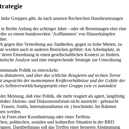
trategie
 linke Gruppen gibt, da nach unseren Recherchen Hausbesetzungen
 in Berlin Anfang der achtziger Jahre - oder ob Besetzungen eher eine
 wieder zu einem bundesweiten ‘Aufflammen’ von Häuserkämpfen
ahre.
 gegen ihre Vertreibung aus Stadtteilen, gegen zu hohe Mieten, zu
e werden auch in anderen Bereichen geführt: Am Arbeitsplatz, in
 deren Einordnung in einen gesellschaftlichen Kontext zu fördern.
zipatorische Analyse und eine entsprechende Strategie zur Umwälzung
ommunale Politik zu entwickeln:
zu diskutieren, und über das schlichte Reagieren auf rechten Terror
 ist angesichts der momentanen Kräfteverhältnisse und der Gefahr der
s Selbstverwirklichungsprojekt einer Gruppe (wie es zumindest
er Meinung, daß eine Politik, die mehr reagiert als agiert, langfristig
bloßes Aktions- und Diskussionsforum nicht ausreicht - gebraucht
, Frauen, Antifa, Internationalismus etc.) beschränkt. Im Rahmen
eben werden.
 in Form einer Koordinierung oder eines Treffens
n, politischen, sozialen und kulturellen Situation in der BRD
ignen. Darüberhinaus soll das Treffen einer besseren Abstimmung