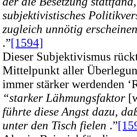
der die Besetzung stattfand,
subjektivistisches Politikve
zugleich unnötig erscheine
.”
[1594]
Dieser Subjektivismus rückt
Mittelpunkt aller Überlegu
immer stärker werdenden ‘
“starker Lähmungsfaktor
[
führte diese Angst dazu, daß
unter den Tisch fielen
.”
[15