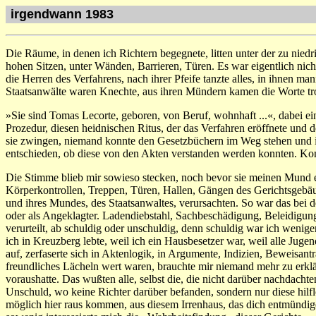
irgendwann 1983
Die Räume, in denen ich Richtern begegnete, litten unter der zu nied
hohen Sitzen, unter Wänden, Barrieren, Türen. Es war eigentlich nich
die Herren des Verfahrens, nach ihrer Pfeife tanzte alles, in ihnen man
Staatsanwälte waren Knechte, aus ihren Mündern kamen die Worte tr
»Sie sind Tomas Lecorte, geboren, von Beruf, wohnhaft ...«, dabei ei
Prozedur, diesen heidnischen Ritus, der das Verfahren eröffnete und d
sie zwingen, niemand konnte den Gesetzbüchern im Weg stehen und ih
entschieden, ob diese von den Akten verstanden werden konnten. Konn
Die Stimme blieb mir sowieso stecken, noch bevor sie meinen Mund er
Körperkontrollen, Treppen, Türen, Hallen, Gängen des Gerichtsgebäud
und ihres Mundes, des Staatsanwaltes, verursachten. So war das bei d
oder als Angeklagter. Ladendiebstahl, Sachbeschädigung, Beleidigung
verurteilt, ab schuldig oder unschuldig, denn schuldig war ich weni
ich in Kreuzberg lebte, weil ich ein Hausbesetzer war, weil alle Jugend
auf, zerfaserte sich in Aktenlogik, in Argumente, Indizien, Bewei
freundliches Lächeln wert waren, brauchte mir niemand mehr zu erklä
voraushatte. Das wußten alle, selbst die, die nicht darüber nachdachte
Unschuld, wo keine Richter darüber befanden, sondern nur diese hilflos
möglich hier raus kommen, aus diesem Irrenhaus, das dich entmündig