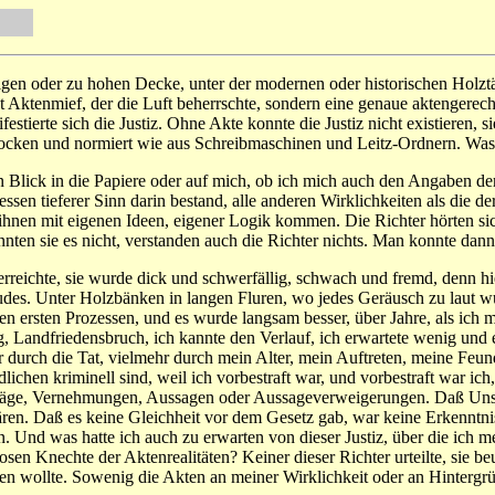
rigen oder zu hohen Decke, unter der modernen oder historischen Holzt
t Aktenmief, der die Luft beherrschte, sondern eine genaue aktengerec
ifestierte sich die Justiz. Ohne Akte konnte die Justiz nicht existieren,
ocken und normiert wie aus Schreibmaschinen und Leitz-Ordnern. Was 
n Blick in die Papiere oder auf mich, ob ich mich auch den Angaben der
essen tieferer Sinn darin bestand, alle anderen Wirklichkeiten als die
nen mit eigenen Ideen, eigener Logik kommen. Die Richter hörten sich
ten sie es nicht, verstanden auch die Richter nichts. Man konnte dann
reichte, sie wurde dick und schwerfällig, schwach und fremd, denn hi
es. Unter Holzbänken in langen Fluren, wo jedes Geräusch zu laut wurd
en ersten Prozessen, und es wurde langsam besser, über Jahre, als ich 
, Landfriedensbruch, ich kannte den Verlauf, ich erwartete wenig und 
ger durch die Tat, vielmehr durch mein Alter, mein Auftreten, meine F
lichen kriminell sind, weil ich vorbestraft war, und vorbestraft war ich,
santräge, Vernehmungen, Aussagen oder Aussageverweigerungen. Daß U
ren. Daß es keine Gleichheit vor dem Gesetz gab, war keine Erkenntnis
n. Und was hatte ich auch zu erwarten von dieser Justiz, über die ich mei
en Knechte der Aktenrealitäten? Keiner dieser Richter urteilte, sie beu
en wollte. Sowenig die Akten an meiner Wirklichkeit oder an Hintergr