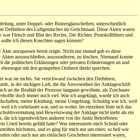
äfelung, unter Doppel- oder Butzenglasscheiben, unterschiedlich
hte Definition des Luftgemisches im Gerichtssaal. Diese Akten waren
 sie war Fleisch und Blut des Rechts. Die Richter, Protokollführer und
sollte ich diesen Knechten sagen können?
 Akte anzupassen bereit zeigte. Nicht nur einmal gab es diese
 der Akten auszuschließen, auszuradieren, zu löschen. Niemand konnte
 die politischen Erklärungen oder privaten Erläuterungen an und
 ebensogut mit den gestapelten Ordnern direkt sprechen.
er war sie nichts. Sie verschwand zwischen den Drehtüren,
e, in der stickigen Luft, die die Anwesenheit der Anklageschrift
mich an die Realität der Prozesse langsam gewöhnte, als Zuschauer
erhoffte doch immer noch viel. War ich angeklagt, wurde ich auch
eundschaften, meine Kleidung, meine Umgebung. Schuldig war ich, weil
 weil ich vorbelastet war, und so weiter. Im einzelnen löste sich das
nschuldsvermutung und Beweiszwang der Anklage nicht mehr als ein
, die ich irgendwelchen anderen von der Justiz Betroffenen
n Urteil bereits gefällt hatte? Was interessierte mich Schuld oder
rteilten höchstens, und es ging für mich nur um eines: so heil wie
ünden oder auch nur am einfachen Geschehen interessiert waren,