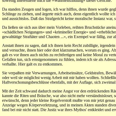
sowenig interessierte mich die »Wahrheitsfindung« dieser Gerichte.
Da standen Zeugen und logen, ich war hilflos, denn ihnen wurde geglau
Schlinge zu ziehen, und ärgerte mich auch, denn eigentlich wollte ich
und aussichtslos. Daß das Strafgericht keine moralische Instanz war,
Da ließen sie sich aus über mein Vorleben, reihten Bruchstücke anei
»schädlichen Neigungen« und »krimineller Energie« und »erheblichen 
gewalttätige Straftäter und Chaoten ...«, ein Exempel war fällig, zu
Anstatt ihnen zu sagen, daß ich ihnen kein Recht zubilligte, irgendei
und versuchte, ihnen hier oder dort klarzumachen, worum es ging. Aber
gab es vor ihnen auch nichts zu rechtfertigen und keine Moral zu ver
Gefallen tun, sich ernstgenommen zu fühlen, indem ich sie als Adres
verhallte. Hier galt es zu entkommen.
Sie verpaßten mir Verwarnungen, Arbeitseinsätze, Geldstrafen, Bewä
oder weil sie möglichst wenig Arbeit mit mir haben wollten. Schließl
Haftverschonungsbeschlüsse ebenfalls, mit der Auflage, sich zweimal
Mit der Zeit schwand dadurch meine Angst vor den erdrückenden Räume
kannte die Riten und Bräuche, war also nicht mehr verständnisloser,
erwünscht, denn jeder kleine Regelverstoß mußte von mir jetzt genau
Anzeige wegen Körperverletzung, und in meinen Akten standen diver
fand bei mir nicht statt. Die Justiz war ihres Mythos' entkleidet und 