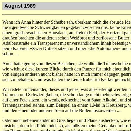
August 1989
Wenn ich Anna hinter der Scheibe sah, überkam mich die absurde Idee
nie irgendwelche Schwierigkeiten gegeben zwischen uns, keine Eifers
einem grasbewachsenen Hausdach, auf freiem Feld, der Horizont ganz
draußen brachten die anderen schon Weißbrot und zerflossene Butter
Adalbertstraße ein Transparent mit unverständlichem Inhalt befestigt
beirp Kabarett »Zwei Drittel« sitzen und über »die Autonomen« und 
schon ...
Anna hatte genug von diesen Besuchen, sie wollte die Trennscheibe ni
wie wichtig diese kurzen Blicke durch den Panzer für mich eigentlich 
von einigen anderen auch; bisher hatte ich mich immer dagegen gesträ
sich zu behalten. Und was hatten die Leute früher im Kerker gemacht,
Wir redeten miteinander, dieses und jenes, was alles erledigt werden
Träumen und Schwierigkeiten, die schon lange nicht mehr schwierig w
auf einer Fete sitzen, ein wenig geknechtet vom Satan Alkohol, und
Tränengasnebel stehen, zum Beispiel an einem 1.Mai in Kreuzberg, we
und den einen oder anderen Stein auf die Bullen loszuwerden ...
Oder auch nebeneinander im Gras liegen und Pläne aushecken, wie ei
unsicher, denn ich fühlte mich so, als müßten meine Gedanken mir of
den Raum wachsen, und vor mir sah ich Anna, die vom Wäschetausch un