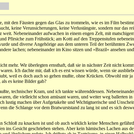
, mit den Fäusten gegen das Glas zu trommeln, wie es im Film bestimmt
ucht, keine Verunsicherungen, keine Verlustängste, sondern nur das r
 weit. Nebeneinander aufwachen in einem engen Zelt, mit matschigem K
 und Pfirsiche zum Frühstück; am Kotti auf den Treppenstufen nebenei
 wurde und diverse Angehörige aus dem unteren Teil der berühmten Zweid
andere lachen; nebeneinander im Kino sitzen und »Brazil« ansehen un
cht mehr. Wir überlegten ernsthaft, daß sie in nächster Zeit nicht ko
waren. Ich dachte mir, daß ich es erst wissen würde, wenn sie ausblieb
ubt, weil es doch auch so gehen mußte, ohne Krücken. Obwohl mir ja sc
 als es keine Bilder gab?
 mußte, technischer Kram, und ich tankte währenddessen. Nebeneinander
aren, die vielleicht schon amüsant waren, und weiter weg ballerten i
 sich lustig machen über Aufgetakelte und Wichtigtuerische und Unsch
nn die Schlange vor dem Bratwurststand zu lang ist und es sich desweg
n Schloß zu knacken ist und ob auch wirklich keine Menschen gefährde
fen ins Gesicht geschrieben stehen. Aber kein hämisches Lachen aus dem
d ähnlichem redete. Ich driftete ab in Tagträume, in einen Halbschlaf