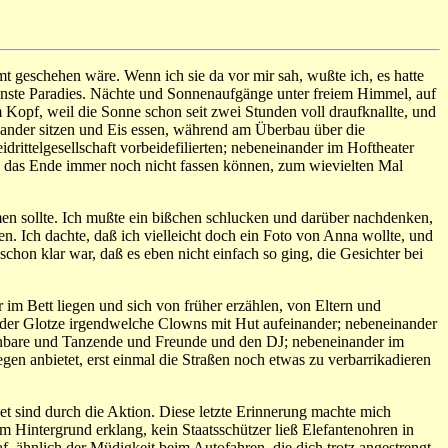
 geschehen wäre. Wenn ich sie da vor mir sah, wußte ich, es hatte
einste Paradies. Nächte und Sonnenaufgänge unter freiem Himmel, auf
opf, weil die Sonne schon seit zwei Stunden voll draufknallte, und
nander sitzen und Eis essen, während am Überbau über die
rittelgesellschaft vorbeidefilierten; nebeneinander im Hoftheater
d das Ende immer noch nicht fassen können, zum wievielten Mal
mmen sollte. Ich mußte ein bißchen schlucken und darüber nachdenken,
en. Ich dachte, daß ich vielleicht doch ein Foto von Anna wollte, und
hon klar war, daß es eben nicht einfach so ging, die Gesichter bei
 im Bett liegen und sich von früher erzählen, von Eltern und
n der Glotze irgendwelche Clowns mit Hut aufeinander; nebeneinander
einbare und Tanzende und Freunde und den DJ; nebeneinander im
en anbietet, erst einmal die Straßen noch etwas zu verbarrikadieren
t sind durch die Aktion. Diese letzte Erinnerung machte mich
 Hintergrund erklang, kein Staatsschützer ließ Elefantenohren in
, ähnlich der Müdigkeit beim Autofahren, die dich trotz angestrengt