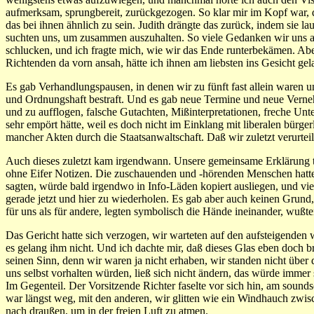
aufmerksam, sprungbereit, zurückgezogen. So klar mir im Kopf war, d
das bei ihnen ähnlich zu sein. Judith drängte das zurück, indem sie 
suchten uns, um zusammen auszuhalten. So viele Gedanken wir uns au
schlucken, und ich fragte mich, wie wir das Ende runterbekämen. Abe
Richtenden da vorn ansah, hätte ich ihnen am liebsten ins Gesicht gel
Es gab Verhandlungspausen, in denen wir zu fünft fast allein waren
und Ordnungshaft bestraft. Und es gab neue Termine und neue Verne
und zu aufflogen, falsche Gutachten, Mißinterpretationen, freche Unte
sehr empört hätte, weil es doch nicht im Einklang mit liberalen bürg
mancher Akten durch die Staatsanwaltschaft. Daß wir zuletzt verurt
Auch dieses zuletzt kam irgendwann. Unsere gemeinsame Erklärung traf
ohne Eifer Notizen. Die zuschauenden und -hörenden Menschen hatte
sagten, würde bald irgendwo in Info-Läden kopiert ausliegen, und viel
gerade jetzt und hier zu wiederholen. Es gab aber auch keinen Grun
für uns als für andere, legten symbolisch die Hände ineinander, wußt
Das Gericht hatte sich verzogen, wir warteten auf den aufsteigenden 
es gelang ihm nicht. Und ich dachte mir, daß dieses Glas eben doch br
seinen Sinn, denn wir waren ja nicht erhaben, wir standen nicht über de
uns selbst vorhalten würden, ließ sich nicht ändern, das würde immer
Im Gegenteil. Der Vorsitzende Richter faselte vor sich hin, am sou
war längst weg, mit den anderen, wir glitten wie ein Windhauch zwis
nach draußen, um in der freien Luft zu atmen.