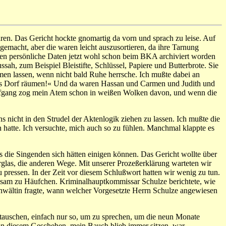
ren. Das Gericht hockte gnomartig da vorn und sprach zu leise. Auf
 gemacht, aber die waren leicht auszusortieren, da ihre Tarnung
eren persönliche Daten jetzt wohl schon beim BKA archiviert worden
h, zum Beispiel Bleistifte, Schlüssel, Papiere und Butterbrote. Sie
men lassen, wenn nicht bald Ruhe herrsche. Ich mußte dabei an
e das Dorf räumen!« Und da waren Hassan und Carmen und Judith und
im Hofgang zog mein Atem schon in weißen Wolken davon, und wenn die
s nicht in den Strudel der Aktenlogik ziehen zu lassen. Ich mußte die
 hatte. Ich versuchte, mich auch so zu fühlen. Manchmal klappte es
s die Singenden sich hätten einigen können. Das Gericht wollte über
glas, die anderen Wege. Mit unserer Prozeßerklärung warteten wir
pressen. In der Zeit vor diesem Schlußwort hatten wir wenig zu tun.
ngsam zu Häufchen. Kriminalhauptkommissar Schulze berichtete, wie
nwältin fragte, wann welcher Vorgesetzte Herrn Schulze angewiesen
tauschen, einfach nur so, um zu sprechen, um die neun Monate
von diesem Geschehen, mein Bauch blieb immer sitzen, war