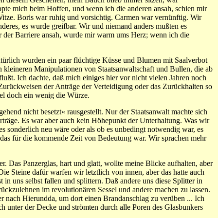
appte mich beim Hoffen, und wenn ich die anderen ansah, schien mir
Witze. Boris war ruhig und vorsichtig. Carmen war vernünftig. Wir
deres, es wurde greifbar. Wir und niemand anders mußten es
er der Barriere ansah, wurde mir warm ums Herz; wenn ich die
türlich wurden ein paar flüchtige Küsse und Blumen mit Saalverbot
kleineren Manipulationen von Staatsanwaltschaft und Bullen, die ab
ußt. Ich dachte, daß mich einiges hier vor nicht vielen Jahren noch
e Zurückweisen der Anträge der Verteidigung oder das Zurückhalten so
el doch ein wenig die Würze.
ehend nicht besetzt« rausgestellt. Nur der Staatsanwalt machte sich
träge. Es war aber auch kein Höhepunkt der Unterhaltung. Was wir
 es sonderlich neu wäre oder als ob es unbedingt notwendig war, es
l, das für die kommende Zeit von Bedeutung war. Wir sprachen mehr
. Das Panzerglas, hart und glatt, wollte meine Blicke aufhalten, aber
ie Steine dafür warfen wir letztlich von innen, aber das hatte auch
in uns selbst fallen und splittern. Daß andere uns diese Splitter in
zurückzulehnen im revolutionären Sessel und andere machen zu lassen.
r nach Hierundda, um dort einen Brandanschlag zu verüben ... Ich
ch unter der Decke und strömten durch alle Poren des Glasbunkers