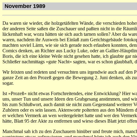
November 1989
Da waren sie wieder, die holzgetäfelten Wände, die verschieden hohe
der anderen Seite saßen die Zuschauer und paßten nicht in die Räumlic
lückenhaft war, wozu hätten sie sich auch tarnen sollen? Aber da wa
waren, nachdem ihr Ausweis bei Einlaß zum Gerichtsgebäude fotokopie
machten soviel Lärm, wie sie sich gerade noch erlauben konnten, den
Comics denken, an Richter aus Lucky Luke, oder an Gallier-Häuptlin
Boris, die ich eine kleine Weile nicht gesehen hatte, ich glaubte g
Schließer nachmittags »gute Nacht« sagten, war es schon glaubhaft, d
Wir feixten und redeten und versuchten uns irgendwie auch auf den Pro
ganze Zeit an den Prozeß gegen die Bewegung 2. Juni denken, als zur
sogar.
Ist »Prozeß« nicht etwas Fortschreitendes, eine Entwicklung? Hier wa
uns, unser Tun und unsere Ideen den Grabgesang anstimmen, und wir 
bis zum Schlußwort, auch damit sie nicht zum Gegenstand weiterer Ve
Zuhören oder es sein lassen. Aktenworte polterten aus den Mündern 
er welchen Vermerk an wen weitergeleitet hatte und wer den Vermer
hätte, Blatt 95 der Akte zu entfernen und wieso dieses Blatt jetzt offe
Manchmal sah ich zu den Zuschauern hinüber und freute mich, manchm
wenigstens etwas aufzuwiegen, und manchmal hörte ich auch den Visi