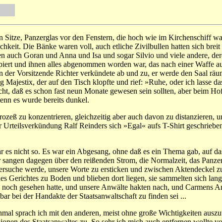
n Sitze, Panzerglas vor den Fenstern, die hoch wie im Kirchenschiff wa
hkeit. Die Bänke waren voll, auch etliche Zivilbullen hatten sich breit
ren auch Goran und Anna und Isa und sogar Silvio und viele andere, d
rt und ihnen alles abgenommen worden war, das nach einer Waffe aussa
n der Vorsitzende Richter verkündete ab und zu, er werde den Saal räu
g Majestix, der auf den Tisch klopfte und rief: »Ruhe, oder ich lass
ar nicht, daß es schon fast neun Monate gewesen sein sollten, aber be
enn es wurde bereits dunkel.
zeß zu konzentrieren, gleichzeitig aber auch davon zu distanzieren, un
 Urteilsverkündung Ralf Reinders sich »Egal« aufs T-Shirt geschrieben
r es nicht so. Es war ein Abgesang, ohne daß es ein Thema gab, auf da
sangen dagegen über den reißenden Strom, die Normalzeit, das Panzer
rsuche werde, unsere Worte zu ersticken und zwischen Aktendeckel zu 
des Gerichtes zu Boden und blieben dort liegen, sie sammelten sich la
k noch gesehen hatte, und unsere Anwälte hakten nach, und Carmens A
nbar bei der Handakte der Staatsanwaltschaft zu finden sei ...
al sprach ich mit den anderen, meist ohne große Wichtigkeiten auszu
onen des Staatsanwaltes zu. So sehr ich mich auch entfernen wollte 