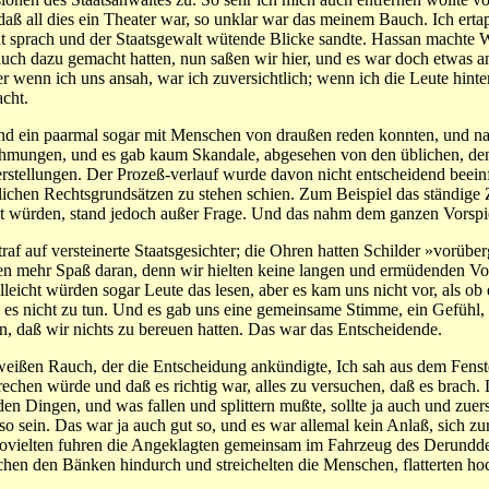
aß all dies ein Theater war, so unklar war das meinem Bauch. Ich ert
laut sprach und der Staatsgewalt wütende Blicke sandte. Hassan machte 
ch dazu gemacht hatten, nun saßen wir hier, und es war doch etwas an
r wenn ich uns ansah, war ich zuversichtlich; wenn ich die Leute hint
acht.
 und ein paarmal sogar mit Menschen von draußen reden konnten, und na
hmungen, und es gab kaum Skandale, abgesehen von den üblichen, den 
rstellungen. Der Prozeß-verlauf wurde davon nicht entscheidend beeinfl
erlichen Rechtsgrundsätzen zu stehen schien. Zum Beispiel das ständig
eilt würden, stand jedoch außer Frage. Und das nahm dem ganzen Vorspi
 auf versteinerte Staatsgesichter; die Ohren hatten Schilder »vorüberg
n mehr Spaß daran, denn wir hielten keine langen und ermüdenden Vor
leicht würden sogar Leute das lesen, aber es kam uns nicht vor, als ob
d, es nicht zu tun. Und es gab uns eine gemeinsame Stimme, ein Gefüh
en, daß wir nichts zu bereuen hatten. Das war das Entscheidende.
weißen Rauch, der die Entscheidung ankündigte, Ich sah aus dem Fenster
echen würde und daß es richtig war, alles zu versuchen, daß es brach. D
n Dingen, und was fallen und splittern mußte, sollte ja auch und zuerst 
 so sein. Das war ja auch gut so, und es war allemal kein Anlaß, sich 
ndsovielten fuhren die Angeklagten gemeinsam im Fahrzeug des Derundde
chen den Bänken hindurch und streichelten die Menschen, flatterten ho