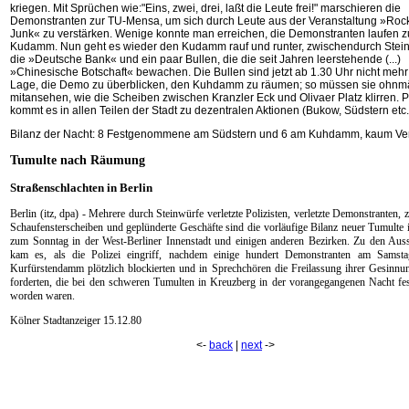
kriegen. Mit Sprüchen wie:"Eins, zwei, drei, laßt die Leute frei!" marschieren die
Demonstranten zur TU-Mensa, um sich durch Leute aus der Veranstaltung »Rock
Junk« zu verstärken. Wenige konnte man erreichen, die Demonstranten laufen 
Kudamm. Nun geht es wieder den Kudamm rauf und runter, zwischendurch Stei
die »Deutsche Bank« und ein paar Bullen, die die seit Jahren leerstehende (...)
»Chinesische Botschaft« bewachen. Die Bullen sind jetzt ab 1.30 Uhr nicht mehr 
Lage, die Demo zu überblicken, den Kuhdamm zu räumen; so müssen sie ohnm
mitansehen, wie die Scheiben zwischen Kranzler Eck und Olivaer Platz klirren. P
kommt es in allen Teilen der Stadt zu dezentralen Aktionen (Bukow, Südstern etc.
Bilanz der Nacht: 8 Festgenommene am Südstern und 6 am Kuhdamm, kaum Verl
Tumulte nach Räumung
Straßenschlachten in Berlin
Berlin (itz, dpa) - Mehrere durch Steinwürfe verletzte Polizisten, verletzte Demonstranten, 
Schaufensterscheiben und geplünderte Geschäfte sind die vorläufige Bilanz neuer Tumulte 
zum Sonntag in der West-Berliner Innenstadt und einigen anderen Bezirken. Zu den Aus
kam es, als die Polizei eingriff, nachdem einige hundert Demonstranten am Samst
Kurfürstendamm plötzlich blockierten und in Sprechchören die Freilassung ihrer Gesinn
forderten, die bei den schweren Tumulten in Kreuzberg in der vorangegangenen Nacht f
worden waren.
Kölner Stadtanzeiger 15.12.80
<-
back
|
next
->