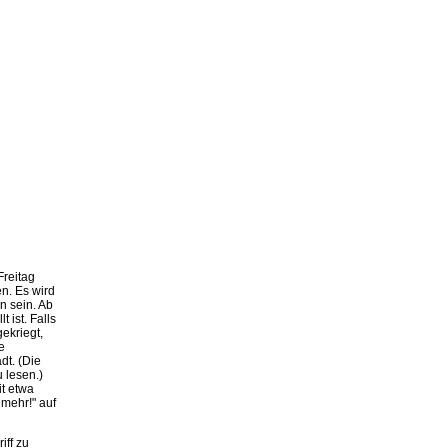
Freitag
n. Es wird
 sein. Ab
 ist. Falls
ekriegt,
e
dt. (Die
 lesen.)
t etwa
mehr!" auf
ff zu