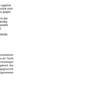
 against
zurück zum
ne gegen
in der
ächtig
arallel
).
etzte.
zertrümmerte
in der Nacht
schreitungen
agabend den
ungsgenossen
estgenommen