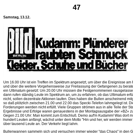
47
Samstag, 13.12.
Um 16.00 Uhr ist ein Treffen im Spektrum angesetzt, um über die Ereignisse am 
und über die weitere Vorgehensweise zur Freilassung der Gefangenen zu berate
ein Ultimatum gesetzt: Um 20.00 Uhr müssen die Festgenommenen rausgelassen
dann rufen ständig Leute im Spektrum an, um zu erfahren, ob das Ultimatum erfüllt
nicht, sollen dezentrale Aktionen laufen. Dies haben die Bullen anscheinend mitg
so daß plötzlich zwischen 21.00 und 22.00 das Specki-Telefon lahmgelegt ist. Di
Forderungen werden nicht erfüllt. Viele Gruppen strömen aus in alle Teile der Sta
Ergebnisse und Erfolge waren genauestens in der Montagsausgabe der »BZ« zu
Gegen 21.00 Uhr: Man kommt zum Entschluß. Demo auf'm Kudamm! Was dort mi
hundert Leuten anfängt, wächst unter dem Motto "Hin und her, wir werden immer 
über tausend Leute an. Der Verkehr liegt lahm.
Bullenwannen sammeln sich und versuchen immer wieder "das Chaos" in den Gri