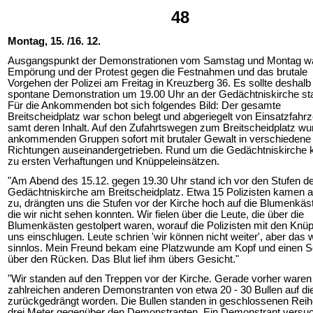
48
Montag, 15. /16. 12.
Ausgangspunkt der Demonstrationen vom Samstag und Montag wa
Empörung und der Protest gegen die Festnahmen und das brutale
Vorgehen der Polizei am Freitag in Kreuzberg 36. Es sollte deshalb
spontane Demonstration um 19.00 Uhr an der Gedächtniskirche sta
Für die Ankommenden bot sich folgendes Bild: Der gesamte
Breitscheidplatz war schon belegt und abgeriegelt von Einsatzfahr
samt deren Inhalt. Auf den Zufahrtswegen zum Breitscheidplatz wu
ankommenden Gruppen sofort mit brutaler Gewalt in verschiedene
Richtungen auseinandergetrieben. Rund um die Gedächtniskirche
zu ersten Verhaftungen und Knüppeleinsätzen.
"Am Abend des 15.12. gegen 19.30 Uhr stand ich vor den Stufen d
Gedächtniskirche am Breitscheidplatz. Etwa 15 Polizisten kamen a
zu, drängten uns die Stufen vor der Kirche hoch auf die Blumenkäs
die wir nicht sehen konnten. Wir fielen über die Leute, die über die
Blumenkästen gestolpert waren, worauf die Polizisten mit den Knüp
uns einschlugen. Leute schrien 'wir können nicht weiter', aber das w
sinnlos. Mein Freund bekam eine Platzwunde am Kopf und einen S
über den Rücken. Das Blut lief ihm übers Gesicht."
"Wir standen auf den Treppen vor der Kirche. Gerade vorher waren 
zahlreichen anderen Demonstranten von etwa 20 - 30 Bullen auf di
zurückgedrängt worden. Die Bullen standen in geschlossenen Rei
drei Meter gegenüber den Demonstranten. Ein Demonstrant versu