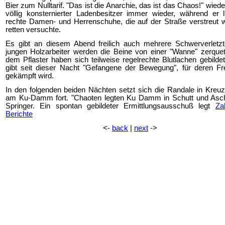
Bier zum Nulltarif. "Das ist die Anarchie, das ist das Chaos!" wiede
völlig konsternierter Ladenbesitzer immer wieder, während er 
rechte Damen- und Herrenschuhe, die auf der Straße verstreut 
retten versuchte.
Es gibt an diesem Abend freilich auch mehrere Schwerverletz
jungen Holzarbeiter werden die Beine von einer "Wanne" zerquet
dem Pflaster haben sich teilweise regelrechte Blutlachen gebilde
gibt seit dieser Nacht "Gefangene der Bewegung", für deren Fr
gekämpft wird.
In den folgenden beiden Nächten setzt sich die Randale in Kreu
am Ku-Damm fort. "Chaoten legten Ku Damm in Schutt und Asche
Springer. Ein spontan gebildeter Ermittlungsausschuß legt
Za
Berichte
<-
back
|
next
->