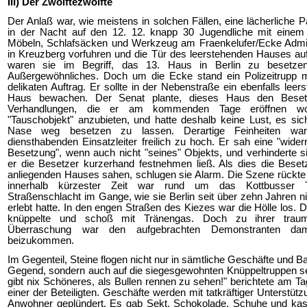
III) Der Zwölftezwölfte
Der Anlaß war, wie meistens in solchen Fällen, eine lächerliche P
in der Nacht auf den 12. 12. knapp 30 Jugendliche mit einem
Möbeln, Schlafsäcken und Werkzeug am Fraenkelufer/Ecke Admi
in Kreuzberg vorfuhren und die Tür des leerstehenden Hauses au
waren sie im Begriff, das 13. Haus in Berlin zu besetzen
Außergewöhnliches. Doch um die Ecke stand ein Polizeitrupp 
delikaten Auftrag. Er sollte in der Nebenstraße ein ebenfalls leer
Haus bewachen. Der Senat plante, dieses Haus den Beset
Verhandlungen, die er am kommenden Tage eröffnen wol
"Tauschobjekt" anzubieten, und hatte deshalb keine Lust, es sic
Nase weg besetzen zu lassen. Derartige Feinheiten w
diensthabenden Einsatzleiter freilich zu hoch. Er sah eine "widerr
Besetzung", wenn auch nicht "seines" Objekts, und verhinderte s
er die Besetzer kurzerhand festnehmen ließ. Als dies die Beset
anliegenden Hauses sahen, schlugen sie Alarm. Die Szene rückte
innerhalb kürzester Zeit war rund um das Kottbusser 
Straßenschlacht im Gange, wie sie Berlin seit über zehn Jahren n
erlebt hatte. In den engen Straßen des Kiezes war die Hölle los. D
knüppelte und schoß mit Tränengas. Doch zu ihrer traum
Überraschung war den aufgebrachten Demonstranten dam
beizukommen.
Im Gegenteil, Steine flogen nicht nur in sämtliche Geschäfte und B
Gegend, sondern auch auf die siegesgewohnten Knüppeltruppen se
gibt nix Schöneres, als Bullen rennen zu sehen!" berichtete am T
einer der Beteiligten. Geschäfte werden mit tatkräftiger Unterstütz
Anwohner geplündert. Es gab Sekt, Schokolade, Schuhe und ka