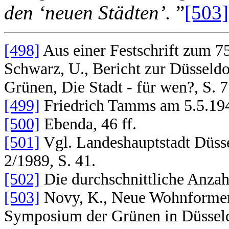
den ‘neuen Städten’.
”
[503]
[498]
Aus einer Festschrift zum 7
Schwarz, U., Bericht zur Düsseldo
Grünen, Die Stadt - für wen?, S. 7
[499]
Friedrich Tamms am 5.5.1948 
[500]
Ebenda, 46 ff.
[501]
Vgl. Landeshauptstadt Düsse
2/1989, S. 41.
[502]
Die durchschnittliche Anza
[503]
Novy, K., Neue Wohnformen i
Symposium der Grünen in Düsseldo