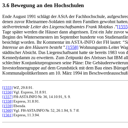
3.6 Bewegung an den Hochschulen
Ende August 1991 schlägt der AStA der Fachhochschule, aufgeschreckt
denen zuvor Rheinarmee-Soldaten mit ihren Familien gewohnt hatten, 
stellvertretende Leiter des Liegenschaftsamtes Frank Motzkus
.”
[1555
Tage später werden die Häuser dann abgerissen. Erst ein Jahr zuvo
Beginn des Wintersemesters im September hunderte von Studienanfän
besichtigt worden. Ihr Kommentar im ASTA-INFO der FH lautet:
“S
Interesse an den Häusern besteht
”.
[1558]
Wohnungsamts-Leiter Wage
städtischer Absicht. Das Liegenschaftsamt hatte sie bereits 1983 
Kennedydamm zu erweitern. Zum Zeitpunkt des Abrisses hat IBM aller
schlechter Konjunkturprognosen seine Pläne: Die Gebäudeerweiterung
InvestorInnengruppe auf dem Grundstück mit dem Bau eines Bürogeb
KommunalpolitikerInnen am 10. März 1994 im Beschwerdeausschuß zu
[1555]
WZ, 29.8.91.
[1556]
Vgl. Express, 31.8.91.
[1557]
FH-ASTA INFO Nr. 36, 14.10.91, S. 9.
[1558]
Express, 31.8.91.
[1559]
Ebenda.
[1560]
Vgl. FH-ASTA INFO Nr. 52, 26.1.94, S. 7 ff.
[1561]
Express, 11.3.94.