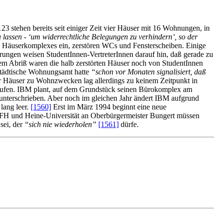
3 stehen bereits seit einiger Zeit vier Häuser mit 16 Wohnungen, in
 lassen - ‘um widerrechtliche Belegungen zu verhindern’, so der
s Häuserkomplexes ein, zerstören WCs und Fensterscheiben. Einige
rungen weisen StudentInnen-VertreterInnen darauf hin, daß gerade zu
m Abriß waren die halb zerstörten Häuser noch von StudentInnen
tädtische Wohnungsamt hatte
“schon vor Monaten signalisiert, daß
 Häuser zu Wohnzwecken lag allerdings zu keinem Zeitpunkt in
rkaufen. IBM plant, auf dem Grundstück seinen Bürokomplex am
unterschrieben. Aber noch im gleichen Jahr ändert IBM aufgrund
lang leer.
[1560]
Erst im März 1994 beginnt eine neue
FH und Heine-Universität an Oberbürgermeister Bungert müssen
sei, der
“sich nie wiederholen”
[1561]
dürfe.