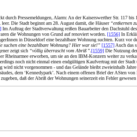
 durch Pressemeldungen, Alarm: An der Kaiserswerther Str. 117 bis 12
leer. Die Stadt beginnt am 28. August damit, die Häuser
“entkernen zu
]
Im Auftrag der Stadtverwaltung reißen Bauarbeiter den Dachstuhl de
r waren die Wohnungen von Grund auf renoviert worden.
[1556]
In Erklä
gerInnen in Düsseldorf eine bezahlbare Wohnung suchten. Kurz vor de
ie suchen eine bezahlbare Wohnung? Hier war sie!”
[1557]
Auch das s
ner zeigt sich
“völlig überrascht vom Abriß
”.
[1559]
Die Nutzung der
von der Rheinarmee erworben, um sie an den IBM-Konzern weiter zu ve
dings noch nicht einmal einen endgültigen Kaufvertrag mit der Stadt 
 wird nicht vorgenommen - und das Gelände bleibt zweieinhalb Jahre 
äudes, dem ‘Kennedypark’. Nach einem offenen Brief der ASten von 
geben, daß der Abriß der Wohnungen seinerzeit ein Fehler gewesen 