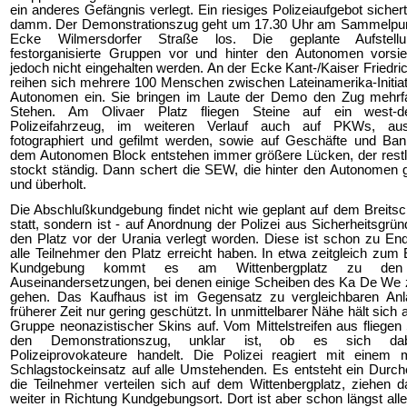
ein anderes Gefängnis verlegt. Ein riesiges Polizeiaufgebot sicher
damm. Der Demonstrationszug geht um 17.30 Uhr am Sammelpun
Ecke Wilmersdorfer Straße los. Die geplante Aufstellu
festorganisierte Gruppen vor und hinter den Autonomen vorsie
jedoch nicht eingehalten werden. An der Ecke Kant-/Kaiser Friedri
reihen sich mehrere 100 Menschen zwischen Lateinamerika-Initia
Autonomen ein. Sie bringen im Laute der Demo den Zug mehr
Stehen. Am Olivaer Platz fliegen Steine auf ein west-d
Polizeifahrzeug, im weiteren Verlauf auch auf PKWs, a
fotographiert und gefilmt werden, sowie auf Geschäfte und Ban
dem Autonomen Block entstehen immer größere Lücken, der restl
stockt ständig. Dann schert die SEW, die hinter den Autonomen 
und überholt.
Die Abschlußkundgebung findet nicht wie geplant auf dem Breitsc
statt, sondern ist - auf Anordnung der Polizei aus Sicherheitsgrün
den Platz vor der Urania verlegt worden. Diese ist schon zu En
alle Teilnehmer den Platz erreicht haben. In etwa zeitgleich zum
Kundgebung kommt es am Wittenbergplatz zu den 
Auseinandersetzungen, bei denen einige Scheiben des Ka De We 
gehen. Das Kaufhaus ist im Gegensatz zu vergleichbaren Anl
früherer Zeit nur gering geschützt. In unmittelbarer Nähe hält sich 
Gruppe neonazistischer Skins auf. Vom Mittelstreifen aus fliegen 
den Demonstrationszug, unklar ist, ob es sich d
Polizeiprovokateure handelt. Die Polizei reagiert mit einem 
Schlagstockeinsatz auf alle Umstehenden. Es entsteht ein Durch
die Teilnehmer verteilen sich auf dem Wittenbergplatz, ziehen 
weiter in Richtung Kundgebungsort. Dort ist aber schon längst alle