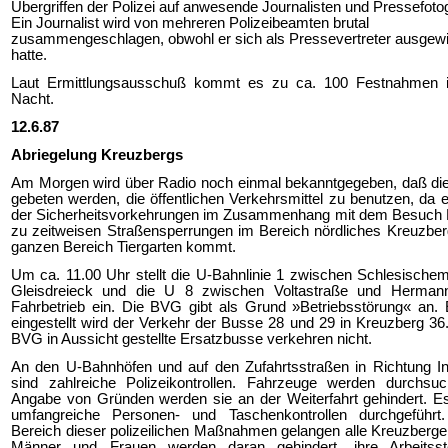
Übergriffen der Polizei auf anwesende Journalisten und Pressefoto
Ein Journalist wird von mehreren Polizeibeamten brutal
zusammengeschlagen, obwohl er sich als Pressevertreter ausgew
hatte.
Laut Ermittlungsausschuß kommt es zu ca. 100 Festnahmen i
Nacht.
12.6.87
Abriegelung Kreuzbergs
Am Morgen wird über Radio noch einmal bekanntgegeben, daß die
gebeten werden, die öffentlichen Verkehrsmittel zu benutzen, da
der Sicherheitsvorkehrungen im Zusammenhang mit dem Besuch
zu zeitweisen Straßensperrungen im Bereich nördliches Kreuzbe
ganzen Bereich Tiergarten kommt.
Um ca. 11.00 Uhr stellt die U-Bahnlinie 1 zwischen Schlesische
Gleisdreieck und die U 8 zwischen Voltastraße und Hermann
Fahrbetrieb ein. Die BVG gibt als Grund »Betriebsstörung« an. 
eingestellt wird der Verkehr der Busse 28 und 29 in Kreuzberg 36
BVG in Aussicht gestellte Ersatzbusse verkehren nicht.
An den U-Bahnhöfen und auf den Zufahrtsstraßen in Richtung In
sind zahlreiche Polizeikontrollen. Fahrzeuge werden durchsuc
Angabe von Gründen werden sie an der Weiterfahrt gehindert. E
umfangreiche Personen- und Taschenkontrollen durchgeführt
Bereich dieser polizeilichen Maßnahmen gelangen alle Kreuzberge
Männer und Frauen werden daran gehindert, ihre Arbeitsst