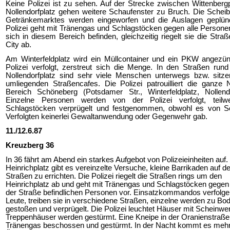
Keine Polizei ist zu sehen. Auf der Strecke zwischen Wittenberg
Nollendorfplatz gehen weitere Schaufenster zu Bruch. Die Schei
Getränkemarktes werden eingeworfen und die Auslagen geplünd
Polizei geht mit Tränengas und Schlagstöcken gegen alle Personen
sich in diesem Bereich befinden, gleichzeitig riegelt sie die Straß
City ab.
Am Winterfeldplatz wird ein Müllcontainer und ein PKW angezün
Polizei verfolgt, zerstreut sich die Menge. In den Straßen ru
Nollendorfplatz sind sehr viele Menschen unterwegs bzw. sitze
umliegenden Straßencafes. Die Polizei patrouilliert die ganze
Bereich Schöneberg (Potsdamer Str., Winterfeldplatz, Nollendo
Einzelne Personen werden von der Polizei verfolgt, teilw
Schlagstöcken verprügelt und festgenommen, obwohl es von Se
Verfolgten keinerlei Gewaltanwendung oder Gegenwehr gab.
11./12.6.87
Kreuzberg 36
In 36 fährt am Abend ein starkes Aufgebot von Polizeieinheiten auf
Heinrichplatz gibt es vereinzelte Versuche, kleine Barrikaden auf d
Straßen zu errichten. Die Polizei riegelt die Straßen rings um den
Heinrichplatz ab und geht mit Tränengas und Schlagstöcken gegen 
der Straße befindlichen Personen vor. Einsatzkommandos verfolge
Leute, treiben sie in verschiedene Straßen, einzelne werden zu Bo
gestoßen und verprügelt. Die Polizei leuchtet Häuser mit Scheinwer
Treppenhäuser werden gestürmt. Eine Kneipe in der Oranienstraße 
Tränengas beschossen und gestürmt. In der Nacht kommt es mehr