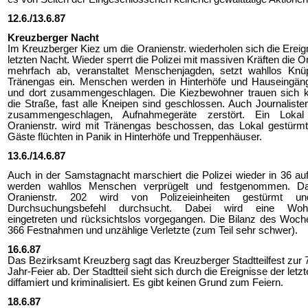
12.6./13.6.87
Kreuzberger Nacht
Im Kreuzberger Kiez um die Oranienstr. wiederholen sich die Ereig
letzten Nacht. Wieder sperrt die Polizei mit massiven Kräften die Or
mehrfach ab, veranstaltet Menschenjagden, setzt wahllos Knü
Tränengas ein. Menschen werden in Hinterhöfe und Hauseingäng
und dort zusammengeschlagen. Die Kiezbewohner trauen sich 
die Straße, fast alle Kneipen sind geschlossen. Auch Journalist
zusammengeschlagen, Aufnahmegeräte zerstört. Ein Loka
Oranienstr. wird mit Tränengas beschossen, das Lokal gestürmt
Gäste flüchten in Panik in Hinterhöfe und Treppenhäuser.
13.6./14.6.87
Auch in der Samstagnacht marschiert die Polizei wieder in 36 au
werden wahllos Menschen verprügelt und festgenommen. 
Oranienstr. 202 wird von Polizeieinheiten gestürmt u
Durchsuchungsbefehl durchsucht. Dabei wird eine Wohn
eingetreten und rücksichtslos vorgegangen. Die Bilanz des Woc
366 Festnahmen und unzählige Verletzte (zum Teil sehr schwer).
16.6.87
Das Bezirksamt Kreuzberg sagt das Kreuzberger Stadtteilfest zur 
Jahr-Feier ab. Der Stadtteil sieht sich durch die Ereignisse der letz
diffamiert und kriminalisiert. Es gibt keinen Grund zum Feiern.
18.6.87