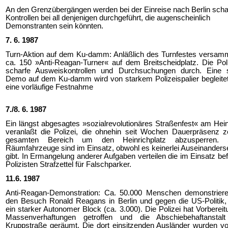
An den Grenzübergängen werden bei der Einreise nach Berlin scha
Kontrollen bei all denjenigen durchgeführt, die augenscheinlich
Demonstranten sein könnten.
7. 6. 1987
Turn-Aktion auf dem Ku-damm: Anläßlich des Turnfestes versamm
ca. 150 »Anti-Reagan-Turner« auf dem Breitscheidplatz. Die Poli
scharfe Ausweiskontrollen und Durchsuchungen durch. Eine 
Demo auf dem Ku-damm wird von starkem Polizeispalier begleitet
eine vorläufige Festnahme
7./8. 6. 1987
Ein längst abgesagtes »sozialrevolutionäres Straßenfest« am Hein
veranlaßt die Polizei, die ohnehin seit Wochen Dauerpräsenz z
gesamten Bereich um den Heinrichplatz abzusperren. 
Räumfahrzeuge sind im Einsatz, obwohl es keinerlei Auseinander
gibt. In Ermangelung anderer Aufgaben verteilen die im Einsatz bef
Polizisten Strafzettel für Falschparker.
11.6. 1987
Anti-Reagan-Demonstration: Ca. 50.000 Menschen demonstrier
den Besuch Ronald Reagans in Berlin und gegen die US-Politik,
ein starker Autonomer Block (ca. 3.000). Die Polizei hat Vorbereit
Massenverhaftungen getroffen und die Abschiebehaftanstal
Kruppstraße geräumt. Die dort einsitzenden Ausländer wurden vor