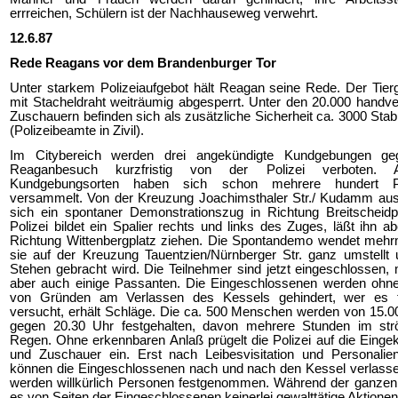
errreichen, Schülern ist der Nachhauseweg verwehrt.
12.6.87
Rede Reagans vor dem Brandenburger Tor
Unter starkem Polizeiaufgebot hält Reagan seine Rede. Der Tierg
mit Stacheldraht weiträumig abgesperrt. Unter den 20.000 handv
Zuschauern befinden sich als zusätzliche Sicherheit ca. 3000 Stabi
(Polizeibeamte in Zivil).
Im Citybereich werden drei angekündigte Kundgebungen g
Reaganbesuch kurzfristig von der Polizei verboten.
Kundgebungsorten haben sich schon mehrere hundert P
versammelt. Von der Kreuzung Joachimsthaler Str./ Kudamm aus 
sich ein spontaner Demonstrationszug in Richtung Breitscheidp
Polizei bildet ein Spalier rechts und links des Zuges, läßt ihn ab
Richtung Wittenbergplatz ziehen. Die Spontandemo wendet mehrm
sie auf der Kreuzung Tauentzien/Nürnberger Str. ganz umstellt
Stehen gebracht wird. Die Teilnehmer sind jetzt eingeschlossen, 
aber auch einige Passanten. Die Eingeschlossenen werden ohn
von Gründen am Verlassen des Kessels gehindert, wer es 
versucht, erhält Schläge. Die ca. 500 Menschen werden von 15.0
gegen 20.30 Uhr festgehalten, davon mehrere Stunden im st
Regen. Ohne erkennbaren Anlaß prügelt die Polizei auf die Einge
und Zuschauer ein. Erst nach Leibesvisitation und Personalien
können die Eingeschlossenen nach und nach den Kessel verlasse
werden willkürlich Personen festgenommen. Während der ganzen 
es von Seiten der Eingeschlossenen keinerlei gewalttätige Aktionen