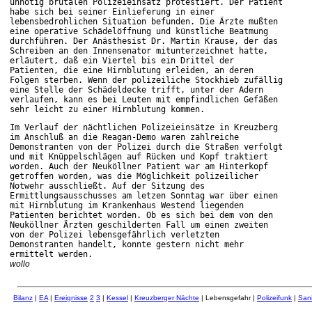
unnötig brutalen Polizeieinsatz protestiert. Der Patient
habe sich bei seiner Einlieferung in einer
lebensbedrohlichen Situation befunden. Die Ärzte mußten
eine operative Schädelöffnung und künstliche Beatmung
durchführen. Der Anästhesist Dr. Martin Krause, der das
Schreiben an den Innensenator mitunterzeichnet hatte,
erläutert, daß ein Viertel bis ein Drittel der
Patienten, die eine Hirnblutung erleiden, an deren
Folgen sterben. Wenn der polizeiliche Stockhieb zufällig
eine Stelle der Schädeldecke trifft, unter der Adern
verlaufen, kann es bei Leuten mit empfindlichen Gefäßen
sehr leicht zu einer Hirnblutung kommen.
Im Verlauf der nächtlichen Polizeieinsätze in Kreuzberg
im Anschluß an die Reagan-Demo waren zahlreiche
Demonstranten von der Polizei durch die Straßen verfolgt
und mit Knüppelschlägen auf Rücken und Kopf traktiert
worden. Auch der Neuköllner Patient war am Hinterkopf
getroffen worden, was die Möglichkeit polizeilicher
Notwehr ausschließt. Auf der Sitzung des
Ermittlungsausschusses am letzen Sonntag war über einen
mit Hirnblutung im Krankenhaus Westend liegenden
Patienten berichtet worden. Ob es sich bei dem von den
Neuköllner Ärzten geschilderten Fall um einen zweiten
von der Polizei lebensgefährlich verletzten
Demonstranten handelt, konnte gestern nicht mehr
ermittelt werden.
wollo
Bilanz
|
EA
|
Ereignisse
2
3
|
Kessel
|
Kreuzberger Nächte
| Lebensgefahr |
Polizeifunk
|
San